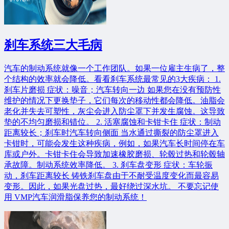
刹车系统三大毛病
汽车的制动系统就像一个工作团队。如果一位雇主生病了，整
个结构的效率就会降低。看看刹车系统最常见的3大疾病： 1.
刹车片磨损 症状：噪音；汽车转向一边 如果您在没有预防性
维护的情况下更换垫子，它们每次的移动性都会降低。油脂会
老化并失去可塑性，灰尘会进入防尘罩下并发生腐蚀。这导致
垫的不均匀磨损和错位。 2. 活塞腐蚀和卡钳卡住 症状：制动
距离较长；刹车时汽车转向侧面 当水通过撕裂的防尘罩进入
卡钳时，可能会发生这种疾病，例如，如果汽车长时间停在车
库或户外。卡钳卡住会导致加速橡胶磨损、轮毂过热和轮毂轴
承故障。制动系统效率降低。 3. 刹车盘变形 症状：车轮振
动，刹车距离较长 铸铁刹车盘由于不耐受温度变化而最容易
变形。因此，如果光盘过热，最好绕过深水坑。 不要忘记使
用 VMP汽车润滑脂保养您的制动系统！