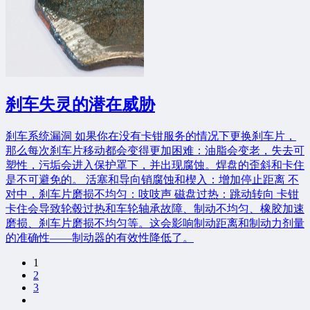
刹车失灵的潜在威胁
刹车系统漏洞 如果你在没有卡钳服务的情况下更换刹车片，
那么每次刹车片移动都会变得更加困难：油脂会变老，失去可
塑性，污垢会进入保护罩下，并出现腐蚀。焊盘的歪斜和卡住
是不可避免的。 活塞和导向销腐蚀和楔入：增加停止距离 不
对中，刹车片磨损不均匀：吱吱声 磁盘过热：跳动转向 卡钳
卡住会导致轮毂过热和车轮轴承故障、制动不均匀、橡胶加速
磨损、刹车片磨损不均匀等。这会影响制动距离和制动力剂量
的准确性——制动器的有效性降低了。
1
2
3
Next page