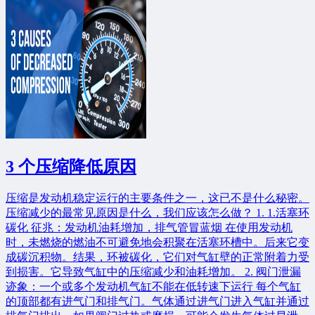
3 个压缩降低原因
压缩是发动机稳定运行的主要条件之一，这已不是什么秘密。
压缩减少的最常见原因是什么，我们应该怎么做？ 1. 1.活塞环
碳化 征兆：发动机油耗增加，排气管冒蓝烟 在使用发动机
时，未燃烧的燃油不可避免地会积聚在活塞环槽中。后来它变
成碳沉积物。结果，环被碳化，它们对气缸壁的正常附着力受
到损害。它导致气缸中的压缩减少和油耗增加。 2. 阀门泄漏
迹象：一个或多个发动机气缸不能在低转速下运行 每个气缸
的顶部都有进气门和排气门。气体通过进气门进入气缸并通过