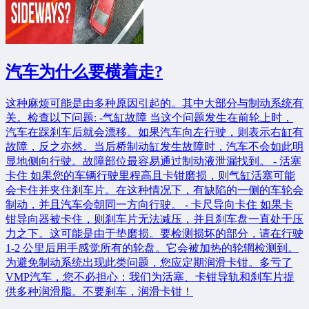
汽车为什么要横着走?
这种麻烦可能是由多种原因引起的。其中大部分与制动系统有
关。检查以下问题: -气缸故障 当这个问题发生在前轮上时，
汽车在踩刹车后就会漂移。如果汽车向左行驶，则表示右缸有
故障，反之亦然。当后桥制动缸发生故障时，汽车不会如此明
显地侧向行驶。故障部位最容易通过制动液泄漏找到。 - 活塞
卡住 如果您的车辆行驶里程高且卡钳磨损，则气缸活塞可能
会卡住并夹住刹车片。在这种情况下，有缺陷的一侧的车轮会
制动，并且汽车会朝同一方向行驶。 - 卡尺导向卡住 如果卡
钳导向器被卡住，则刹车片无法减压，并且刹车盘一直处于压
力之下。这可能是由于垫磨损。要检测损坏的部分，请在行驶
1-2 公里后用手感觉所有的轮盘。它会被加热的轮辋检测到。
为避免制动系统出现此类问题，您应定期润滑卡钳。多亏了
VMP汽车，您不必担心：我们为活塞、卡钳导轨和刹车片提
供多种润滑脂。不要刹车，润滑卡钳！