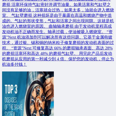
磨损 活塞环保持气缸密封并调节油量。如果活塞和气缸壁之
间没有足够的油，活塞就会过热，如果太多，油就会进入燃烧
室。 气缸壁磨损 这种损坏是由于暴露在高温和燃烧产物中造
成的。气缸的形状变形，气缸和活塞之间出现间隙。这就是机
油也进入燃烧室的原因。 曲轴轴承磨损 由于发动机里程高或
发动机油不正确而发生。轴承过载，使油被吸入燃烧室。 “资
源”Next 机油添加剂可以解决所有这些问题。它基于金属电镀
技术，通过银、锡和铜的纳米粒子修复磨损的发动机表面的过
程。 “资源”Next 可修复高达 66% 的磨损轴承表面、高达 28%
的磨损活塞环和高达 48% 的磨损气缸壁。 用完此产品后发动
机磨损从应用的第一秒减少到 4 倍。保护您的发动机，停止为
机油多付钱！