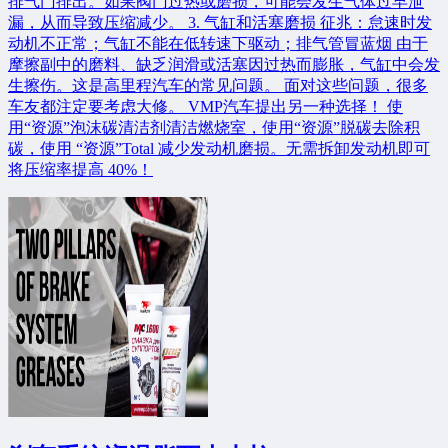
排气门排出。如果阀门过热或磨损，可能会发生气体过早泄
漏，从而导致压缩减少。 3. 气缸和活塞磨损 征兆：怠速时发
动机不正常；气缸不能在低转速下驱动；排气管冒蓝烟 由于
摩擦副中的磨料、缺乏润滑或活塞因过热而膨胀，气缸中会发
生擦伤。这是高里程汽车的常见问题。 面对这些问题，很多
车友都注定要考虑大修。 VMP汽车提出另一种选择！ 使
用“资源”泡沫碳清洁剂清洁燃烧室，使用“资源”脱碳去除积
碳，使用 “资源”Total 减少发动机磨损。无需拆卸发动机即可
将压缩率提高 40%！