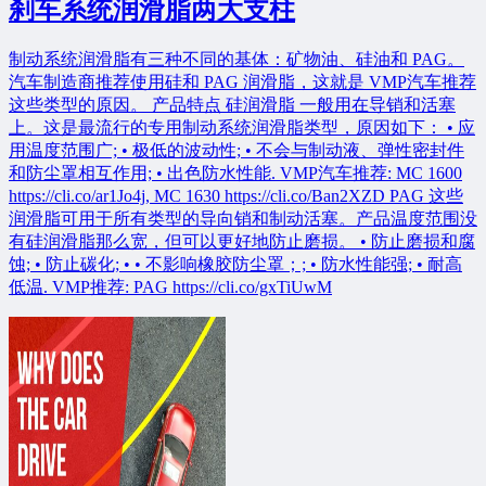
刹车系统润滑脂两大支柱
制动系统润滑脂有三种不同的基体：矿物油、硅油和 PAG。
汽车制造商推荐使用硅和 PAG 润滑脂，这就是 VMP汽车推荐
这些类型的原因。 产品特点 硅润滑脂 一般用在导销和活塞
上。这是最流行的专用制动系统润滑脂类型，原因如下： • 应
用温度范围广; • 极低的波动性; • 不会与制动液、弹性密封件
和防尘罩相互作用; • 出色防水性能. VMP汽车推荐: MC 1600
https://cli.co/ar1Jo4j, MC 1630 https://cli.co/Ban2XZD PAG 这些
润滑脂可用于所有类型的导向销和制动活塞。产品温度范围没
有硅润滑脂那么宽，但可以更好地防止磨损。 • 防止磨损和腐
蚀; • 防止碳化; • • 不影响橡胶防尘罩；; • 防水性能强; • 耐高
低温. VMP推荐: PAG https://cli.co/gxTiUwM