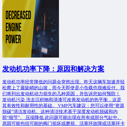
文章
发动机功率下降：原因和解决方案
发动机功率经常降低的问题会突然出现。昨天这辆车加速并轻
松爬上了最陡峭的山坡，而今天即使是小负载也很难应付。我
们将列出发动机动力损失的几种原因，并告诉您如何预防！
发动机污染 洗去沉积物和清漆可改善发动机的热平衡，这是
其有效性和耐用性的基础。 VMP汽车建议：您可以使用“资源
脱碳”清洁发动机。这种清洁技术基于深度发动机脱碳和内
部“细节”。 压缩降低 此问题可能出现在所有或部分气缸中。
原因可能包括可能的阀门损坏或磨损、活塞环故障或活塞环卡