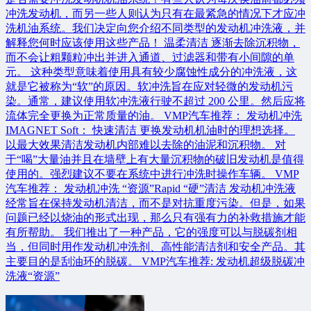
冲洗发动机，而另一些人则认为只有在最紧急的情况下才应冲
洗机油系统。我们决定向您介绍不同类型的发动机冲洗液，并
解释您何时应该使用这些产品！ 温柔清洁 逐渐去除沉积物，
而不会让粗颗粒冲出并进入通道、过滤器和带有小间隙的单
元。 这种类型意味着使用具有较少腐蚀性成分的冲洗液，这
就是它被称为“软”的原因。软冲洗旨在应对轻微的发动机污
染。通常，建议使用软冲洗液行驶不超过 200 公里。然后应将
流体完全更换为正常质量的油。 VMP汽车推荐： 发动机冲洗
IMAGNET Soft： 快速清洁 更换发动机机油时的理想选择。
以最大效果清洁发动机内部难以去除的油泥和沉积物。 对
于“喝”大量油并且在墙壁上有大量沉积物的破旧发动机是值得
使用的。强烈建议不要在系统中进行冲洗时操作车辆。 VMP
汽车推荐： 发动机冲洗 “资源”Rapid “硬”清洁 发动机冲洗液
经常旨在保持发动机清洁，而不是对抗重度污染。但是，如果
问题已经以烧油的形式出现，那么只有强有力的补救措施才能
有所帮助。 我们推出了一种产品，它的强度可以与脱碳剂相
当，但同时用作发动机冲洗剂、高性能清洁剂和安全产品。其
主要目的是刮油环的脱碳。 VMP汽车推荐: 发动机超级脱碳冲
洗液“资源”