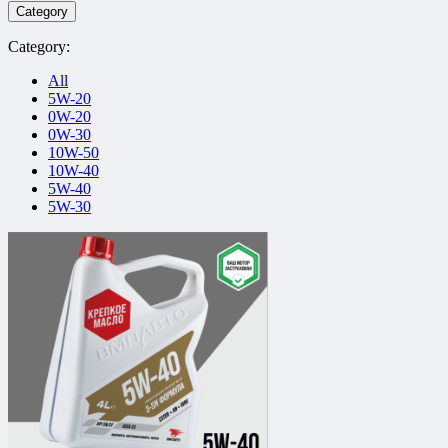
Category
Category:
All
5W-20
0W-20
0W-30
10W-50
10W-40
5W-40
5W-30