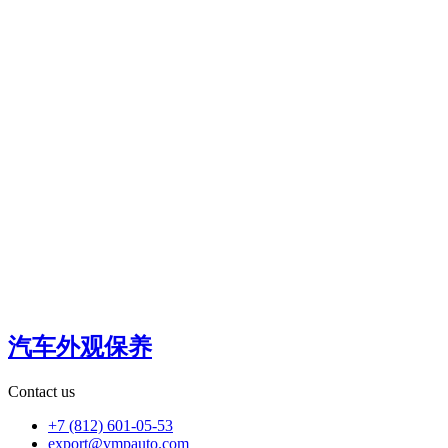
汽车外观保养
Contact us
+7 (812) 601-05-53
export@vmpauto.com