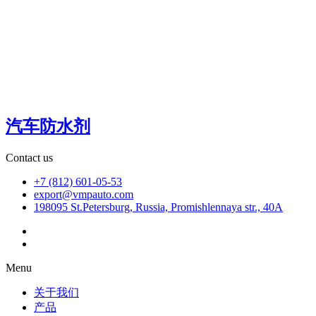
汽车防水剂
Contact us
+7 (812) 601-05-53
export@vmpauto.com
198095 St.Petersburg, Russia, Promishlennaya str., 40A
Menu
关于我们
产品